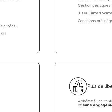
Gestion des litiges
1 seul interlocut
Conditions pré-nég
ajoutées !
 24H
Plus de lib
Adhérez à une centr
et
sans engagem