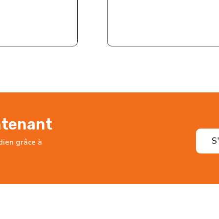
ntenant
S
idien grâce à