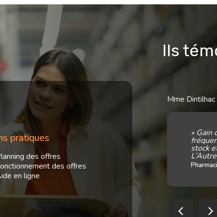
Ils té
Mme Dintilhac
te depuis novembre 2011.
« Gain 
ns pratiques
a centrale me satisfait car les
fréquen
lles me permettent d’avoir un
stock e
c des conditions commerciales très
L’Autre
lanning des offres
onctionnement des offres
Pharmaci
tidette
ide en ligne