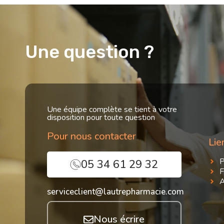
Une question ?
Mme Caroline Pons
Une équipe complète se tient à votre
disposition pour toute question
Pour nous contacter
« Je suis adhéren
Lie
L’organisation de l
rotations bimensue
stock minimum ave
P
05 34 61 29 32
avantageuses. »
F
Pharmacienne à Labas
A
serviceclient@lautrepharmacie.com
Nous écrire