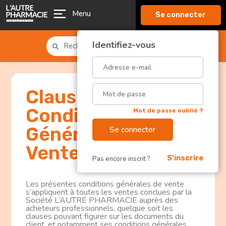
Menu
Se connecter
Identifiez-vous
Rechercher produit, labo, EAN, ...
Clauses et
Conditions
Mot de passe oublié ?
Générales de
Se connecter
Vente
S'inscrire
Pas encore inscrit ?
Les présentes conditions générales de vente
s’appliquent à toutes les ventes conclues par la
Société L’AUTRE PHARMACIE auprès des
acheteurs professionnels, quelque soit les
clauses pouvant figurer sur les documents du
client, et notamment ses conditions générales